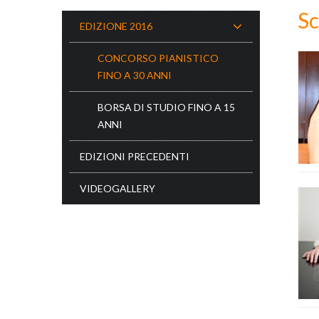
Sc
EDIZIONE 2016
CONCORSO PIANISTICO
FINO A 30 ANNI
BORSA DI STUDIO FINO A 15
ANNI
EDIZIONI PRECEDENTI
VIDEOGALLERY