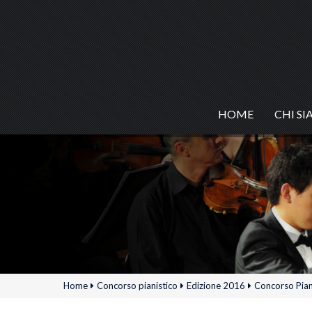
HOME
CHI S
Home
Concorso pianistico
Edizione 2016
Concorso Piani