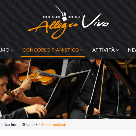
IAMO
CONCORSO PIANISTICO
ATTIVITÀ
NE
stico fino a 30 anni
Schede candidati