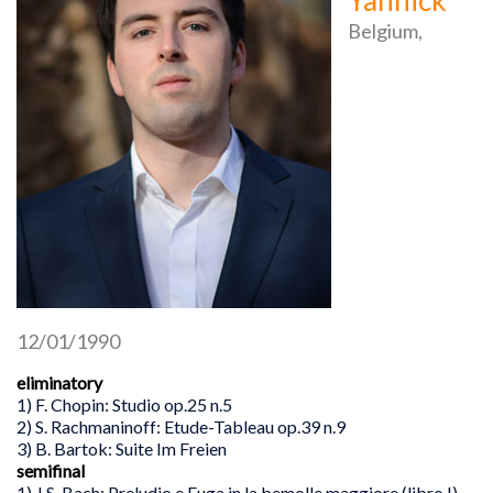
Yannick
Belgium,
12/01/1990
eliminatory
1) F. Chopin: Studio op.25 n.5
2) S. Rachmaninoff: Etude-Tableau op.39 n.9
3) B. Bartok: Suite Im Freien
semifinal
1) J.S. Bach: Preludio e Fuga in la bemolle maggiore (libro I)