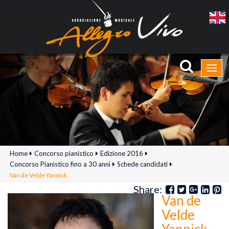
Home
Concorso pianistico
Edizione 2016
Concorso Pianistico fino a 30 anni
Schede candidati
Van de Velde Yannick
Share:
Van de
Velde